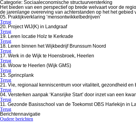
Categorie:
Sociaaleconomische structuurversterking
Het bieden van een perspectief op brede welvaart voor de regio
de jarenlange overerving van achterstanden op het het gebied 
05. Praktijkverklaring ‘mensontwikkelbedrijven’
Terug
20. Project WIJ(K) in Landgraaf
Terug
19. Leren locatie Holz te Kerkrade
Terug
18. Leren binnen het Wijkbedrijf Brunssum Noord
Terug
17. Werk in de Wijk te Hoensbroek, Heerlen
Terug
16. Woow te Heerlen (Wijk GMS)
Terug
15. Sprincplank
Terug
21. Vie, regionaal kenniscentrum voor vitaliteit, gezondheid e
Terug
04. Versterken aanpak ‘Kansrijke Start’ door inzet van een kwa
Terug
11. Gezonde Basisschool van de Toekomst OBS Harlekijn in L
Terug
Berichtennavigatie
Oudere berichten